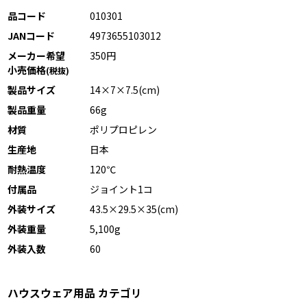
品コード
010301
JANコード
4973655103012
メーカー希望
350円
小売価格
(税抜)
製品サイズ
14×7×7.5(cm)
製品重量
66g
材質
ポリプロピレン
生産地
日本
耐熱温度
120℃
付属品
ジョイント1コ
外装サイズ
43.5×29.5×35(cm)
外装重量
5,100g
外装入数
60
ハウスウェア用品 カテゴリ