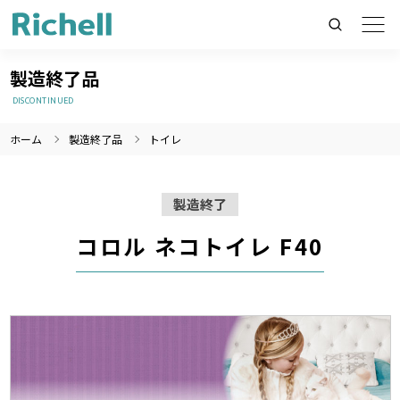
製造終了品
DISCONTINUED
ホーム
製造終了品
トイレ
製品情報のみを検索
製品情報以外（ニュース等）を検索
製造終了
検索
コロル ネコトイレ F40
製造終了
製造終了
製造終了