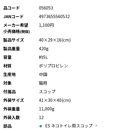
品コード
056053
JANコード
4973655560532
メーカー希望
1,100円
小売価格
(税抜)
製品サイズ
40×29×16(cm)
製品重量
420g
容量
約5L
材質
ポリプロピレン
生産地
中国
対象
猫用
付属品
スコップ
外装サイズ
41×30×40(cm)
外装重量
11,000g
外装入数
12
ES ネコトイレ用スコップ
部品