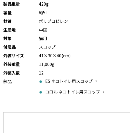
製品重量
420g
容量
約5L
材質
ポリプロピレン
生産地
中国
対象
猫用
付属品
スコップ
外装サイズ
41×30×40(cm)
外装重量
11,000g
外装入数
12
ES ネコトイレ用スコップ
部品
コロル ネコトイレ用スコップ