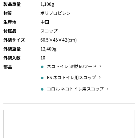
製品重量
1,100g
材質
ポリプロピレン
生産地
中国
付属品
スコップ
外装サイズ
60.5×45×42(cm)
外装重量
12,400g
外装入数
10
ネコトイレ 深型 60フード
部品
ES ネコトイレ用スコップ
コロル ネコトイレ用スコップ