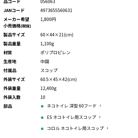
品コード
056063
JANコード
4973655560631
メーカー希望
1,800円
小売価格
(税抜)
製品サイズ
60×44×21(cm)
製品重量
1,100g
材質
ポリプロピレン
生産地
中国
付属品
スコップ
外装サイズ
60.5×45×42(cm)
外装重量
12,400g
外装入数
10
ネコトイレ 深型 60フード
部品
ES ネコトイレ用スコップ
コロル ネコトイレ用スコップ