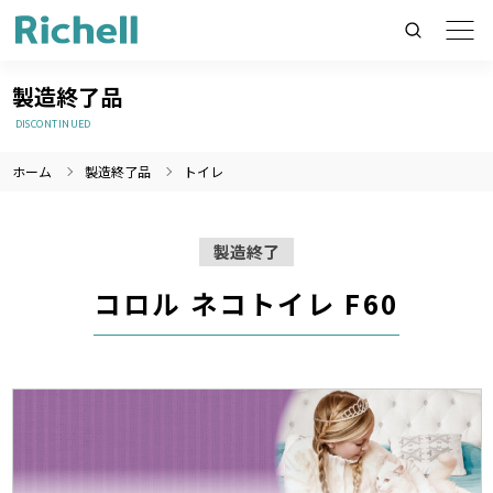
製造終了品
DISCONTINUED
ホーム
製造終了品
トイレ
製品情報のみを検索
製品情報以外（ニュース等）を検索
製造終了
検索
コロル ネコトイレ F60
製造終了
製造終了
製造終了