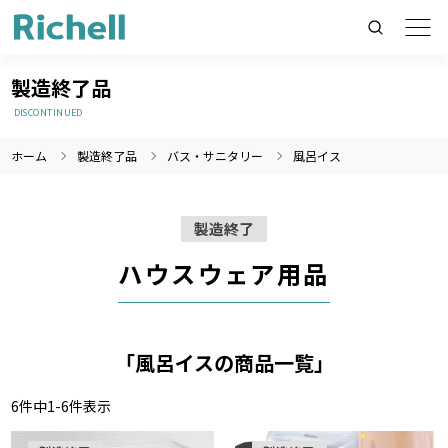
製造終了品
DISCONTINUED
ホーム
製造終了品
バス・サニタリー
風呂イス
製品情報のみを検索
製品情報以外（ニュース等）を検索
製造終了
検索
ハウスウェア用品
「風呂イスの商品一覧」
6
件中
1
-
6
件表示