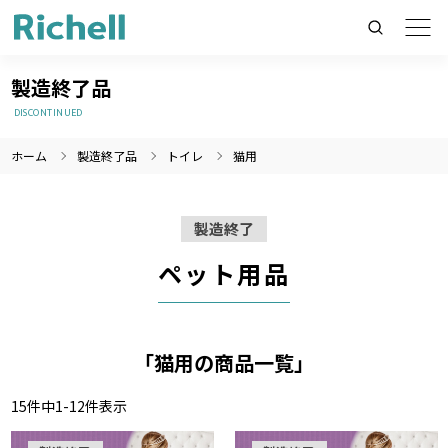
製造終了品
DISCONTINUED
ホーム
製造終了品
トイレ
猫用
製品情報のみを検索
製品情報以外（ニュース等）を検索
製造終了
検索
ペット用品
「猫用の商品一覧」
15
件中
1
-
12
件表示