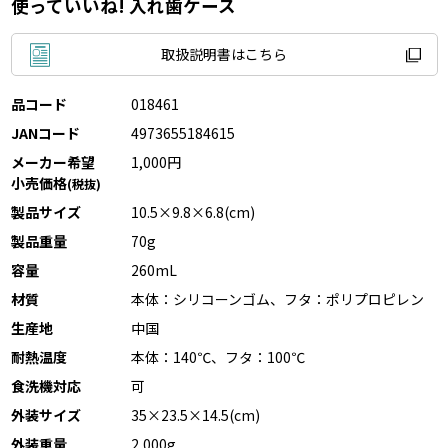
使っていいね! 入れ歯ケース
取扱説明書はこちら
品コード
018461
JANコード
4973655184615
メーカー希望
1,000円
小売価格
(税抜)
製品サイズ
10.5×9.8×6.8(cm)
製品重量
70g
容量
260mL
材質
本体：シリコーンゴム、フタ：ポリプロピレン
生産地
中国
耐熱温度
本体：140℃、フタ：100℃
食洗機対応
可
外装サイズ
35×23.5×14.5(cm)
外装重量
2,000g