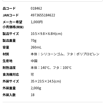
品コード
018462
JANコード
4973655184622
メーカー希望
1,000円
小売価格
(税抜)
製品サイズ
10.5×9.8×6.8H(cm)
製品重量
70g
容量
260mL
材質
本体：シリコーンゴム、フタ：ポリプロピレン
生産地
中国
耐熱温度
本体：140℃、フタ：100℃
食洗機対応
可
外装サイズ
35×23.5×14.5(cm)
外装重量
2,000g
外装入数
18