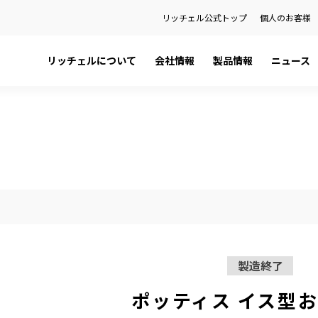
リッチェル公式トップ
個人のお客様
リッチェルについて
会社情報
製品情報
ニュース
日本語カタログ
社長メッセージ
ペット用品
プレスリリース
English Catalog
会社概要
ベビー用品
お知らせ
ティ
品
健康経営宣言
ハウスウェア用品
製品に関する重要なお知らせ
関係会社
環境用品
の話
金型事業部
）を検索
製造終了
ポッティス イス型お