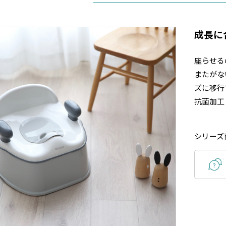
成長に
造終了
座らせる
またがな
ズに移行
抗菌加工
シリーズ商