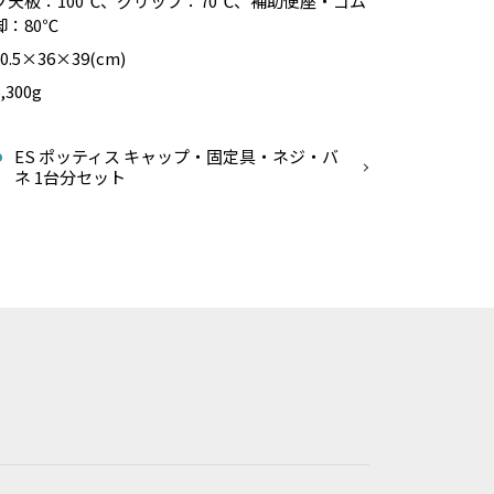
プ天板：100℃、グリップ：70℃、補助便座・ゴム
脚：80℃
60.5×36×39(cm)
,300g
3
ES ポッティス キャップ・固定具・ネジ・バ
ネ 1台分セット