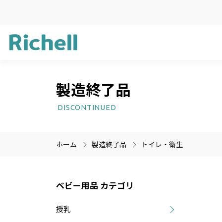
製造終了品
企業方針
ガーデン用品
新製品情報
サステナビリ
ライフケア用
受賞歴
DISCONTINUED
プラスチック
医療機器
ホーム
製造終了品
トイレ・衛生
製品情報のみを検索
製品情報以外（ニュース等
ベビー用品 カテゴリ
授乳