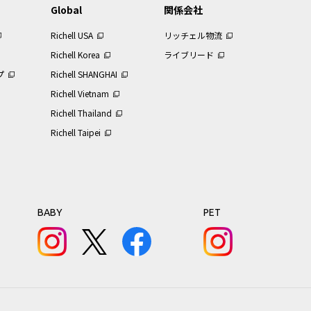
Global
関係会社
Richell USA
リッチェル物流
Richell Korea
ライブリード
プ
Richell SHANGHAI
Richell Vietnam
Richell Thailand
Richell Taipei
BABY
PET