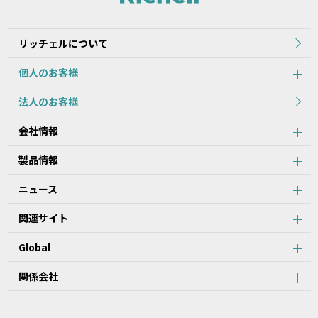
2.本データ等の内容は、製品の仕様変更などで予告なく変更される
場合があります。本サービスで提供している本データ等の内容は、
製品本体に同梱されている本データ等の内容と異なる場合がありま
リッチェルについて
す。
個人のお客様
第2条：本サービスのご利用における注意事項
法人のお客様
1.本データ等について、当該製品を購入されたお客様以外からのお
会社情報
問い合わせにはお応えできない場合がありますことをご了承くださ
い。
製品情報
2.本サービスでは、すべての製品の本データ等を提供しているわけ
ではございません。また、製品自体の生産終了などの理由により、
ニュース
当該製品につき本データ等をご提供できない場合がありますので、
あらかじめご了承ください。
関連サイト
3.取扱説明書に記載の安全上のご注意は、本データ等が制作された
時点での法的基準や業界基準に応じた内容になっています。
Global
4.製品には、取扱説明書を補足するために、取扱説明書以外の印刷
物が同梱されている場合があります。本サービスでは、そのすべて
を提供していません。
関係会社
第3条：本サービスのご利用における禁止事項