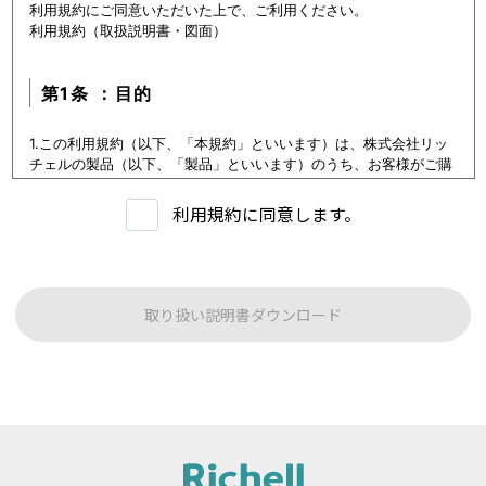
利用規約にご同意いただいた上で、ご利用ください。
利用規約（取扱説明書・図面）
第1条 ：目的
1.この利用規約（以下、「本規約」といいます）は、株式会社リッ
チェルの製品（以下、「製品」といいます）のうち、お客様がご購
入いただいた製品または購入を検討中の製品（以下、「当該製品」
といいます。）に関するデータ（以下、「本データ等」といいま
利用規約に同意します。
す）の提供サービス（以下「本サービス」といいます）における利
用条件を定めます。
2.本サービスの利用者（以下、「利用者」といいます）は、本規約
に従い本サービスを利用いただくものとし、本規約に同意いただけ
ない場合には本サービスをご利用いただけないものとします。
取り扱い説明書ダウンロード
3.利用者は、本規約に同意することにより、第３条に定める禁止事
項を含む本規約の内容を確認し、承諾したものとみなされます。
第1条：本サービスでご提供する内容について
本サイトに公開されている本データ等は、原則として製品が発売さ
れた当初のものを掲載しています。