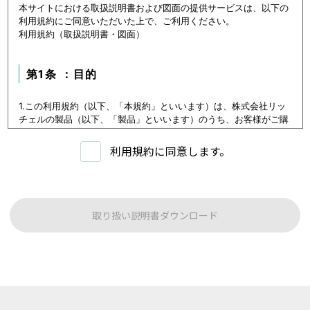
本サイトにおける取扱説明書および図面の提供サービスは、以下の
利用規約にご同意いただいた上で、ご利用ください。
利用規約（取扱説明書・図面）
第1条 ：目的
1.この利用規約（以下、「本規約」といいます）は、株式会社リッ
チェルの製品（以下、「製品」といいます）のうち、お客様がご購
入いただいた製品または購入を検討中の製品（以下、「当該製品」
といいます。）に関するデータ（以下、「本データ等」といいま
利用規約に同意します。
す）の提供サービス（以下「本サービス」といいます）における利
用条件を定めます。
2.本サービスの利用者（以下、「利用者」といいます）は、本規約
に従い本サービスを利用いただくものとし、本規約に同意いただけ
ない場合には本サービスをご利用いただけないものとします。
取り扱い説明書ダウンロード
3.利用者は、本規約に同意することにより、第３条に定める禁止事
項を含む本規約の内容を確認し、承諾したものとみなされます。
第1条：本サービスでご提供する内容について
本サイトに公開されている本データ等は、原則として製品が発売さ