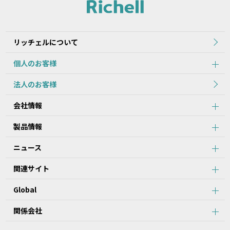
れた当初のものを掲載しています。
2.本データ等の内容は、製品の仕様変更などで予告なく変更される
場合があります。本サービスで提供している本データ等の内容は、
製品本体に同梱されている本データ等の内容と異なる場合がありま
リッチェルについて
す。
個人のお客様
第2条：本サービスのご利用における注意事項
法人のお客様
1.本データ等について、当該製品を購入されたお客様以外からのお
会社情報
問い合わせにはお応えできない場合がありますことをご了承くださ
い。
製品情報
2.本サービスでは、すべての製品の本データ等を提供しているわけ
ではございません。また、製品自体の生産終了などの理由により、
ニュース
当該製品につき本データ等をご提供できない場合がありますので、
あらかじめご了承ください。
関連サイト
3.取扱説明書に記載の安全上のご注意は、本データ等が制作された
時点での法的基準や業界基準に応じた内容になっています。
Global
4.製品には、取扱説明書を補足するために、取扱説明書以外の印刷
物が同梱されている場合があります。本サービスでは、そのすべて
を提供していません。
関係会社