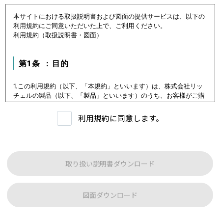
本サイトにおける取扱説明書および図面の提供サービスは、以下の
利用規約にご同意いただいた上で、ご利用ください。
利用規約（取扱説明書・図面）
第1条 ：目的
1.この利用規約（以下、「本規約」といいます）は、株式会社リッ
チェルの製品（以下、「製品」といいます）のうち、お客様がご購
入いただいた製品または購入を検討中の製品（以下、「当該製品」
といいます。）に関するデータ（以下、「本データ等」といいま
利用規約に同意します。
す）の提供サービス（以下「本サービス」といいます）における利
用条件を定めます。
2.本サービスの利用者（以下、「利用者」といいます）は、本規約
に従い本サービスを利用いただくものとし、本規約に同意いただけ
ない場合には本サービスをご利用いただけないものとします。
取り扱い説明書ダウンロード
3.利用者は、本規約に同意することにより、第３条に定める禁止事
項を含む本規約の内容を確認し、承諾したものとみなされます。
図面ダウンロード
第1条：本サービスでご提供する内容について