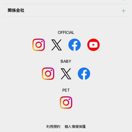
関係会社
第3条：本サービスのご利用における禁止事項
1.本データ等の著作権は株式会社リッチェルに帰属しており当社の
許可なく、本データ等の内容の全部または一部を複製することは著
OFFICIAL
作権法により禁止されております。ただし、お客様は製品の使用の
ために本データ等を１部だけ印刷することができます。
2.前項に定める場合のほか、お客様は、当該製品のご使用、ご購入
の検討以外の目的で本データ等を利用することはできません。
3.前２項に違反したことにより当社に損害が生じた場合、お客様は
BABY
当社の請求に従って、当該損害について賠償しなければなりませ
ん。
第4条 ：免責事項
PET
本サービスの利用、あるいは利用できなかったことにより、万一、
損害が生じても、当社は一切その責任を負いません。
第5条：本サービスの中止、変更、終了
利用規約
個人情報保護