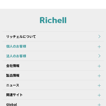
本サイトに公開されている本データ等は、原則として製品が発売さ
れた当初のものを掲載しています。
2.本データ等の内容は、製品の仕様変更などで予告なく変更される
場合があります。本サービスで提供している本データ等の内容は、
製品本体に同梱されている本データ等の内容と異なる場合がありま
す。
リッチェルについて
第2条：本サービスのご利用における注意事項
個人のお客様
1.本データ等について、当該製品を購入されたお客様以外からのお
法人のお客様
問い合わせにはお応えできない場合がありますことをご了承くださ
い。
会社情報
2.本サービスでは、すべての製品の本データ等を提供しているわけ
ではございません。また、製品自体の生産終了などの理由により、
当該製品につき本データ等をご提供できない場合がありますので、
製品情報
あらかじめご了承ください。
3.取扱説明書に記載の安全上のご注意は、本データ等が制作された
ニュース
時点での法的基準や業界基準に応じた内容になっています。
4.製品には、取扱説明書を補足するために、取扱説明書以外の印刷
関連サイト
物が同梱されている場合があります。本サービスでは、そのすべて
を提供していません。
Global