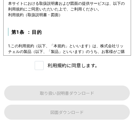
本サイトにおける取扱説明書および図面の提供サービスは、以下の
利用規約にご同意いただいた上で、ご利用ください。
利用規約（取扱説明書・図面）
第1条 ：目的
1.この利用規約（以下、「本規約」といいます）は、株式会社リッ
チェルの製品（以下、「製品」といいます）のうち、お客様がご購
入いただいた製品または購入を検討中の製品（以下、「当該製品」
といいます。）に関するデータ（以下、「本データ等」といいま
利用規約に同意します。
す）の提供サービス（以下「本サービス」といいます）における利
用条件を定めます。
2.本サービスの利用者（以下、「利用者」といいます）は、本規約
に従い本サービスを利用いただくものとし、本規約に同意いただけ
ない場合には本サービスをご利用いただけないものとします。
取り扱い説明書ダウンロード
3.利用者は、本規約に同意することにより、第３条に定める禁止事
項を含む本規約の内容を確認し、承諾したものとみなされます。
図面ダウンロード
第1条：本サービスでご提供する内容について
本サイトに公開されている本データ等は、原則として製品が発売さ