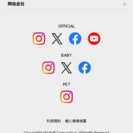
関係会社
第3条：本サービスのご利用における禁止事項
1.本データ等の著作権は株式会社リッチェルに帰属しており当社の
許可なく、本データ等の内容の全部または一部を複製することは著
OFFICIAL
作権法により禁止されております。ただし、お客様は製品の使用の
ために本データ等を１部だけ印刷することができます。
2.前項に定める場合のほか、お客様は、当該製品のご使用、ご購入
の検討以外の目的で本データ等を利用することはできません。
3.前２項に違反したことにより当社に損害が生じた場合、お客様は
BABY
当社の請求に従って、当該損害について賠償しなければなりませ
ん。
第4条 ：免責事項
PET
本サービスの利用、あるいは利用できなかったことにより、万一、
損害が生じても、当社は一切その責任を負いません。
第5条：本サービスの中止、変更、終了
利用規約
個人情報保護
本サービスは、予告なく中止、変更、終了する場合がございます。
Copyright(c) Richell Corporation. All Rights Reserved.