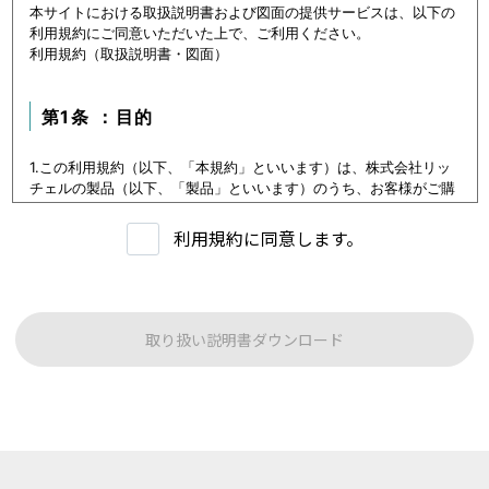
本サイトにおける取扱説明書および図面の提供サービスは、以下の
利用規約にご同意いただいた上で、ご利用ください。
利用規約（取扱説明書・図面）
第1条 ：目的
1.この利用規約（以下、「本規約」といいます）は、株式会社リッ
チェルの製品（以下、「製品」といいます）のうち、お客様がご購
入いただいた製品または購入を検討中の製品（以下、「当該製品」
といいます。）に関するデータ（以下、「本データ等」といいま
利用規約に同意します。
す）の提供サービス（以下「本サービス」といいます）における利
用条件を定めます。
2.本サービスの利用者（以下、「利用者」といいます）は、本規約
に従い本サービスを利用いただくものとし、本規約に同意いただけ
ない場合には本サービスをご利用いただけないものとします。
取り扱い説明書ダウンロード
3.利用者は、本規約に同意することにより、第３条に定める禁止事
項を含む本規約の内容を確認し、承諾したものとみなされます。
第1条：本サービスでご提供する内容について
本サイトに公開されている本データ等は、原則として製品が発売さ