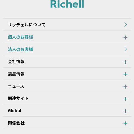
れた当初のものを掲載しています。
2.本データ等の内容は、製品の仕様変更などで予告なく変更される
場合があります。本サービスで提供している本データ等の内容は、
製品本体に同梱されている本データ等の内容と異なる場合がありま
リッチェルについて
す。
個人のお客様
第2条：本サービスのご利用における注意事項
法人のお客様
1.本データ等について、当該製品を購入されたお客様以外からのお
会社情報
問い合わせにはお応えできない場合がありますことをご了承くださ
い。
製品情報
2.本サービスでは、すべての製品の本データ等を提供しているわけ
ではございません。また、製品自体の生産終了などの理由により、
ニュース
当該製品につき本データ等をご提供できない場合がありますので、
あらかじめご了承ください。
関連サイト
3.取扱説明書に記載の安全上のご注意は、本データ等が制作された
時点での法的基準や業界基準に応じた内容になっています。
Global
4.製品には、取扱説明書を補足するために、取扱説明書以外の印刷
物が同梱されている場合があります。本サービスでは、そのすべて
を提供していません。
関係会社