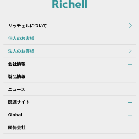
れた当初のものを掲載しています。
2.本データ等の内容は、製品の仕様変更などで予告なく変更される
場合があります。本サービスで提供している本データ等の内容は、
製品本体に同梱されている本データ等の内容と異なる場合がありま
リッチェルについて
す。
個人のお客様
第2条：本サービスのご利用における注意事項
法人のお客様
1.本データ等について、当該製品を購入されたお客様以外からのお
会社情報
問い合わせにはお応えできない場合がありますことをご了承くださ
い。
製品情報
2.本サービスでは、すべての製品の本データ等を提供しているわけ
ではございません。また、製品自体の生産終了などの理由により、
ニュース
当該製品につき本データ等をご提供できない場合がありますので、
あらかじめご了承ください。
関連サイト
3.取扱説明書に記載の安全上のご注意は、本データ等が制作された
時点での法的基準や業界基準に応じた内容になっています。
Global
4.製品には、取扱説明書を補足するために、取扱説明書以外の印刷
物が同梱されている場合があります。本サービスでは、そのすべて
を提供していません。
関係会社