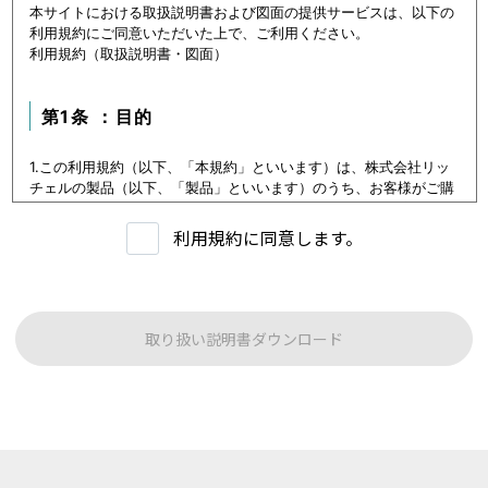
本サイトにおける取扱説明書および図面の提供サービスは、以下の
利用規約にご同意いただいた上で、ご利用ください。
利用規約（取扱説明書・図面）
第1条 ：目的
1.この利用規約（以下、「本規約」といいます）は、株式会社リッ
チェルの製品（以下、「製品」といいます）のうち、お客様がご購
入いただいた製品または購入を検討中の製品（以下、「当該製品」
といいます。）に関するデータ（以下、「本データ等」といいま
利用規約に同意します。
す）の提供サービス（以下「本サービス」といいます）における利
用条件を定めます。
2.本サービスの利用者（以下、「利用者」といいます）は、本規約
に従い本サービスを利用いただくものとし、本規約に同意いただけ
ない場合には本サービスをご利用いただけないものとします。
取り扱い説明書ダウンロード
3.利用者は、本規約に同意することにより、第３条に定める禁止事
項を含む本規約の内容を確認し、承諾したものとみなされます。
第1条：本サービスでご提供する内容について
本サイトに公開されている本データ等は、原則として製品が発売さ