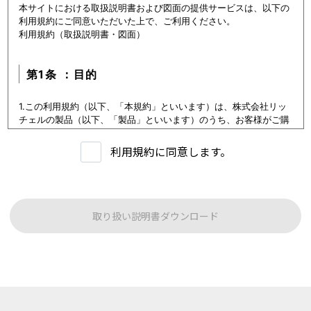
本サイトにおける取扱説明書および図面の提供サービスは、以下の
利用規約にご同意いただいた上で、ご利用ください。
利用規約（取扱説明書・図面）
第1条 ：目的
1.この利用規約（以下、「本規約」といいます）は、株式会社リッ
チェルの製品（以下、「製品」といいます）のうち、お客様がご購
入いただいた製品または購入を検討中の製品（以下、「当該製品」
といいます。）に関するデータ（以下、「本データ等」といいま
利用規約に同意します。
す）の提供サービス（以下「本サービス」といいます）における利
用条件を定めます。
2.本サービスの利用者（以下、「利用者」といいます）は、本規約
に従い本サービスを利用いただくものとし、本規約に同意いただけ
ない場合には本サービスをご利用いただけないものとします。
取り扱い説明書ダウンロード
3.利用者は、本規約に同意することにより、第３条に定める禁止事
項を含む本規約の内容を確認し、承諾したものとみなされます。
第1条：本サービスでご提供する内容について
本サイトに公開されている本データ等は、原則として製品が発売さ