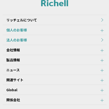
れた当初のものを掲載しています。
2.本データ等の内容は、製品の仕様変更などで予告なく変更される
場合があります。本サービスで提供している本データ等の内容は、
製品本体に同梱されている本データ等の内容と異なる場合がありま
リッチェルについて
す。
個人のお客様
第2条：本サービスのご利用における注意事項
法人のお客様
1.本データ等について、当該製品を購入されたお客様以外からのお
会社情報
問い合わせにはお応えできない場合がありますことをご了承くださ
い。
製品情報
2.本サービスでは、すべての製品の本データ等を提供しているわけ
ではございません。また、製品自体の生産終了などの理由により、
ニュース
当該製品につき本データ等をご提供できない場合がありますので、
あらかじめご了承ください。
関連サイト
3.取扱説明書に記載の安全上のご注意は、本データ等が制作された
時点での法的基準や業界基準に応じた内容になっています。
Global
4.製品には、取扱説明書を補足するために、取扱説明書以外の印刷
物が同梱されている場合があります。本サービスでは、そのすべて
を提供していません。
関係会社