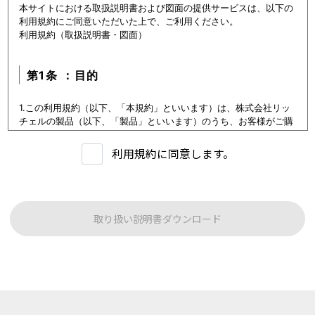
本サイトにおける取扱説明書および図面の提供サービスは、以下の
利用規約にご同意いただいた上で、ご利用ください。
利用規約（取扱説明書・図面）
第1条 ：目的
1.この利用規約（以下、「本規約」といいます）は、株式会社リッ
チェルの製品（以下、「製品」といいます）のうち、お客様がご購
入いただいた製品または購入を検討中の製品（以下、「当該製品」
といいます。）に関するデータ（以下、「本データ等」といいま
利用規約に同意します。
す）の提供サービス（以下「本サービス」といいます）における利
用条件を定めます。
2.本サービスの利用者（以下、「利用者」といいます）は、本規約
に従い本サービスを利用いただくものとし、本規約に同意いただけ
ない場合には本サービスをご利用いただけないものとします。
取り扱い説明書ダウンロード
3.利用者は、本規約に同意することにより、第３条に定める禁止事
項を含む本規約の内容を確認し、承諾したものとみなされます。
第1条：本サービスでご提供する内容について
本サイトに公開されている本データ等は、原則として製品が発売さ