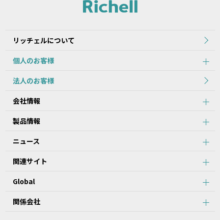
れた当初のものを掲載しています。
2.本データ等の内容は、製品の仕様変更などで予告なく変更される
場合があります。本サービスで提供している本データ等の内容は、
製品本体に同梱されている本データ等の内容と異なる場合がありま
リッチェルについて
す。
個人のお客様
第2条：本サービスのご利用における注意事項
法人のお客様
1.本データ等について、当該製品を購入されたお客様以外からのお
会社情報
問い合わせにはお応えできない場合がありますことをご了承くださ
い。
製品情報
2.本サービスでは、すべての製品の本データ等を提供しているわけ
ではございません。また、製品自体の生産終了などの理由により、
ニュース
当該製品につき本データ等をご提供できない場合がありますので、
あらかじめご了承ください。
関連サイト
3.取扱説明書に記載の安全上のご注意は、本データ等が制作された
時点での法的基準や業界基準に応じた内容になっています。
Global
4.製品には、取扱説明書を補足するために、取扱説明書以外の印刷
物が同梱されている場合があります。本サービスでは、そのすべて
を提供していません。
関係会社