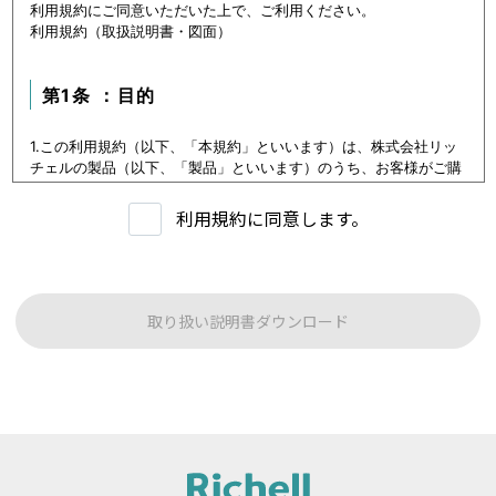
利用規約にご同意いただいた上で、ご利用ください。
利用規約（取扱説明書・図面）
第1条 ：目的
1.この利用規約（以下、「本規約」といいます）は、株式会社リッ
チェルの製品（以下、「製品」といいます）のうち、お客様がご購
入いただいた製品または購入を検討中の製品（以下、「当該製品」
といいます。）に関するデータ（以下、「本データ等」といいま
利用規約に同意します。
す）の提供サービス（以下「本サービス」といいます）における利
用条件を定めます。
2.本サービスの利用者（以下、「利用者」といいます）は、本規約
に従い本サービスを利用いただくものとし、本規約に同意いただけ
ない場合には本サービスをご利用いただけないものとします。
取り扱い説明書ダウンロード
3.利用者は、本規約に同意することにより、第３条に定める禁止事
項を含む本規約の内容を確認し、承諾したものとみなされます。
第1条：本サービスでご提供する内容について
本サイトに公開されている本データ等は、原則として製品が発売さ
れた当初のものを掲載しています。