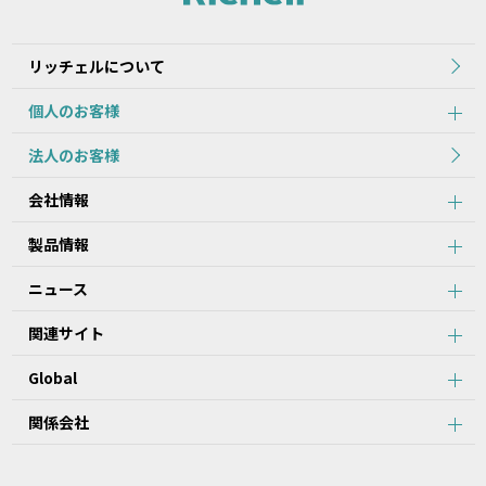
2.本データ等の内容は、製品の仕様変更などで予告なく変更される
場合があります。本サービスで提供している本データ等の内容は、
製品本体に同梱されている本データ等の内容と異なる場合がありま
リッチェルについて
す。
個人のお客様
第2条：本サービスのご利用における注意事項
法人のお客様
1.本データ等について、当該製品を購入されたお客様以外からのお
会社情報
問い合わせにはお応えできない場合がありますことをご了承くださ
い。
製品情報
2.本サービスでは、すべての製品の本データ等を提供しているわけ
ではございません。また、製品自体の生産終了などの理由により、
ニュース
当該製品につき本データ等をご提供できない場合がありますので、
あらかじめご了承ください。
関連サイト
3.取扱説明書に記載の安全上のご注意は、本データ等が制作された
時点での法的基準や業界基準に応じた内容になっています。
Global
4.製品には、取扱説明書を補足するために、取扱説明書以外の印刷
物が同梱されている場合があります。本サービスでは、そのすべて
を提供していません。
関係会社
第3条：本サービスのご利用における禁止事項