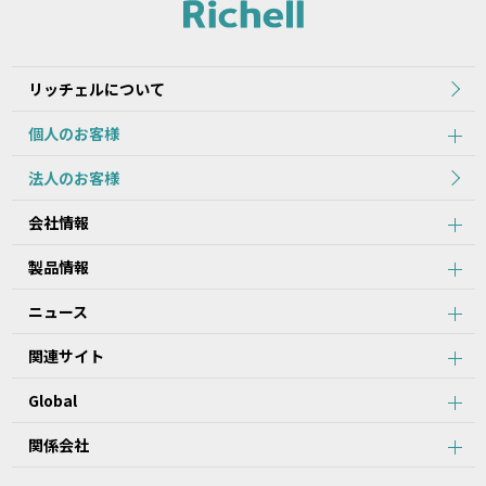
れた当初のものを掲載しています。
2.本データ等の内容は、製品の仕様変更などで予告なく変更される
場合があります。本サービスで提供している本データ等の内容は、
製品本体に同梱されている本データ等の内容と異なる場合がありま
リッチェルについて
す。
個人のお客様
第2条：本サービスのご利用における注意事項
法人のお客様
1.本データ等について、当該製品を購入されたお客様以外からのお
会社情報
問い合わせにはお応えできない場合がありますことをご了承くださ
い。
製品情報
2.本サービスでは、すべての製品の本データ等を提供しているわけ
ではございません。また、製品自体の生産終了などの理由により、
ニュース
当該製品につき本データ等をご提供できない場合がありますので、
あらかじめご了承ください。
関連サイト
3.取扱説明書に記載の安全上のご注意は、本データ等が制作された
時点での法的基準や業界基準に応じた内容になっています。
Global
4.製品には、取扱説明書を補足するために、取扱説明書以外の印刷
物が同梱されている場合があります。本サービスでは、そのすべて
を提供していません。
関係会社