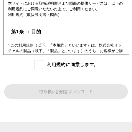
本サイトにおける取扱説明書および図面の提供サービスは、以下の
利用規約にご同意いただいた上で、ご利用ください。
利用規約（取扱説明書・図面）
第1条 ：目的
1.この利用規約（以下、「本規約」といいます）は、株式会社リッ
チェルの製品（以下、「製品」といいます）のうち、お客様がご購
入いただいた製品または購入を検討中の製品（以下、「当該製品」
といいます。）に関するデータ（以下、「本データ等」といいま
利用規約に同意します。
す）の提供サービス（以下「本サービス」といいます）における利
用条件を定めます。
2.本サービスの利用者（以下、「利用者」といいます）は、本規約
に従い本サービスを利用いただくものとし、本規約に同意いただけ
ない場合には本サービスをご利用いただけないものとします。
取り扱い説明書ダウンロード
3.利用者は、本規約に同意することにより、第３条に定める禁止事
項を含む本規約の内容を確認し、承諾したものとみなされます。
第1条：本サービスでご提供する内容について
本サイトに公開されている本データ等は、原則として製品が発売さ