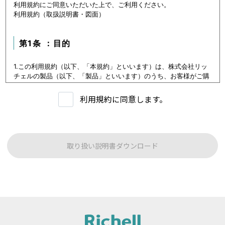
利用規約にご同意いただいた上で、ご利用ください。
利用規約（取扱説明書・図面）
第1条 ：目的
1.この利用規約（以下、「本規約」といいます）は、株式会社リッ
チェルの製品（以下、「製品」といいます）のうち、お客様がご購
入いただいた製品または購入を検討中の製品（以下、「当該製品」
といいます。）に関するデータ（以下、「本データ等」といいま
利用規約に同意します。
す）の提供サービス（以下「本サービス」といいます）における利
用条件を定めます。
2.本サービスの利用者（以下、「利用者」といいます）は、本規約
に従い本サービスを利用いただくものとし、本規約に同意いただけ
ない場合には本サービスをご利用いただけないものとします。
取り扱い説明書ダウンロード
3.利用者は、本規約に同意することにより、第３条に定める禁止事
項を含む本規約の内容を確認し、承諾したものとみなされます。
第1条：本サービスでご提供する内容について
本サイトに公開されている本データ等は、原則として製品が発売さ
れた当初のものを掲載しています。