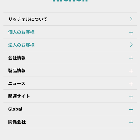
2.本データ等の内容は、製品の仕様変更などで予告なく変更される
場合があります。本サービスで提供している本データ等の内容は、
製品本体に同梱されている本データ等の内容と異なる場合がありま
リッチェルについて
す。
個人のお客様
第2条：本サービスのご利用における注意事項
法人のお客様
1.本データ等について、当該製品を購入されたお客様以外からのお
会社情報
問い合わせにはお応えできない場合がありますことをご了承くださ
い。
製品情報
2.本サービスでは、すべての製品の本データ等を提供しているわけ
ではございません。また、製品自体の生産終了などの理由により、
ニュース
当該製品につき本データ等をご提供できない場合がありますので、
あらかじめご了承ください。
関連サイト
3.取扱説明書に記載の安全上のご注意は、本データ等が制作された
時点での法的基準や業界基準に応じた内容になっています。
Global
4.製品には、取扱説明書を補足するために、取扱説明書以外の印刷
物が同梱されている場合があります。本サービスでは、そのすべて
を提供していません。
関係会社
第3条：本サービスのご利用における禁止事項