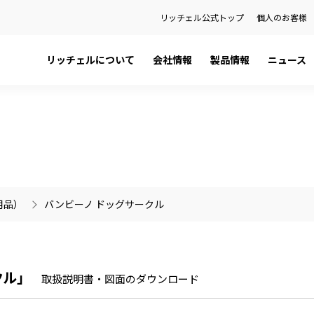
リッチェル公式トップ
個人のお客様
リッチェルについて
会社情報
製品情報
ニュース
日本語カタログ
社長メッセージ
ペット用品
プレスリリース
English Catalog
会社概要
ベビー用品
お知らせ
ティ
品
健康経営宣言
ハウスウェア用品
製品に関する重要なお知らせ
関係会社
環境用品
の話
金型事業部
用品）
バンビーノ ドッグサークル
）を検索
クル」
取扱説明書・図面のダウンロード