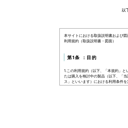
以
本サイトにおける取扱説明書および図
利用規約（取扱説明書・図面）
第1条 ：目的
1.この利用規約（以下、「本規約」
たは購入を検討中の製品（以下、「当
ス」といいます）における利用条件を
2.本サービスの利用者（以下、「利
ービスをご利用いただけないものとし
3.利用者は、本規約に同意すること
第1条：本サービスでご提
本サイトに公開されている本データ等