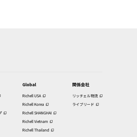
データ等の内容は、製品本体に同梱さ
ことをご了承ください。
などの理由により、当該製品につき本
っています。
スでは、そのすべてを提供していませ
Global
関係会社
Richell USA
リッチェル物流
を複製することは著作権法により禁止さ
Richell Korea
ライブリード
プ
Richell SHANGHAI
はできません。
なければなりません。
Richell Vietnam
Richell Thailand