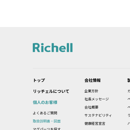
2.本データ等の内容は、製品の仕様
れている本データ等の内容と異なる場
第2条：本サービスのご利
1.本データ等について、当該製品を
2.本サービスでは、すべての製品の
データ等をご提供できない場合があり
3.取扱説明書に記載の安全上のご注
4.製品には、取扱説明書を補足する
ん。
トップ
会社情報
第3条：本サービスのご利
リッチェルについて
企業方針
1.本データ等の著作権は株式会社リ
社長メッセージ
個人のお客様
れております。ただし、お客様は製品
会社概要
2.前項に定める場合のほか、お客様
よくあるご質問
3.前２項に違反したことにより当社
サステナビリティ
取扱説明書・図面
健康経営宣言
マグパーツを探す