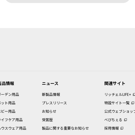
変更などで予告なく変更される場合があります。本サービスで提供している本
合があります。
用における注意事項
購入されたお客様以外からのお問い合わせにはお応えできない場合があります
本データ等を提供しているわけではございません。また、製品自体の生産終了
ますので、あらかじめご了承ください。
意は、本データ等が制作された時点での法的基準や業界基準に応じた内容にな
ために、取扱説明書以外の印刷物が同梱されている場合があります。本サービ
製品情報
ニュース
関連サイト
用における禁止事項
ガーデン用品
新製品情報
リッチェルLIFE+
ッチェルに帰属しており当社の許可なく、本データ等の内容の全部または一部
ペット用品
プレスリリース
特設サイト一覧
の使用のために本データ等を１部だけ印刷することができます。
ベビー用品
お知らせ
公式ウェブショッ
は、当該製品のご使用、ご購入の検討以外の目的で本データ等を利用すること
に損害が生じた場合、お客様は当社の請求に従って、当該損害について賠償し
ライフケア用品
受賞歴
べびちぇる
ハウスウェア用品
製品に関する重要なお知らせ
採用情報