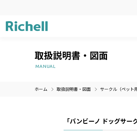
取扱説明書・図面
企業方針
ガーデン用品
新製品情報
サステナビリ
ライフケア用
受賞歴
MANUAL
プラスチック
医療機器
ホーム
取扱説明書・図面
サークル（ペット
製品情報のみを検索
製品情報以外（ニュース等
「バンビーノ ドッグサー