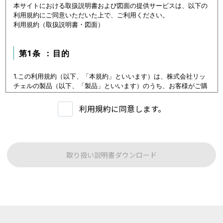
本サイトにおける取扱説明書および図面の提供サービスは、以下の
利用規約にご同意いただいた上で、ご利用ください。
利用規約（取扱説明書・図面）
第1条 ：目的
1.この利用規約（以下、「本規約」といいます）は、株式会社リッ
チェルの製品（以下、「製品」といいます）のうち、お客様がご購
入いただいた製品または購入を検討中の製品（以下、「当該製品」
といいます。）に関するデータ（以下、「本データ等」といいま
利用規約に同意します。
す）の提供サービス（以下「本サービス」といいます）における利
用条件を定めます。
2.本サービスの利用者（以下、「利用者」といいます）は、本規約
に従い本サービスを利用いただくものとし、本規約に同意いただけ
ない場合には本サービスをご利用いただけないものとします。
取り扱い説明書ダウンロード
3.利用者は、本規約に同意することにより、第３条に定める禁止事
項を含む本規約の内容を確認し、承諾したものとみなされます。
第1条：本サービスでご提供する内容について
本サイトに公開されている本データ等は、原則として製品が発売さ