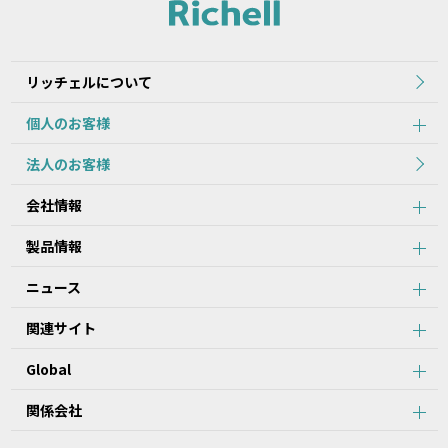
れた当初のものを掲載しています。
2.本データ等の内容は、製品の仕様変更などで予告なく変更される
場合があります。本サービスで提供している本データ等の内容は、
製品本体に同梱されている本データ等の内容と異なる場合がありま
リッチェルについて
す。
個人のお客様
第2条：本サービスのご利用における注意事項
法人のお客様
1.本データ等について、当該製品を購入されたお客様以外からのお
会社情報
問い合わせにはお応えできない場合がありますことをご了承くださ
い。
製品情報
2.本サービスでは、すべての製品の本データ等を提供しているわけ
ではございません。また、製品自体の生産終了などの理由により、
ニュース
当該製品につき本データ等をご提供できない場合がありますので、
あらかじめご了承ください。
関連サイト
3.取扱説明書に記載の安全上のご注意は、本データ等が制作された
時点での法的基準や業界基準に応じた内容になっています。
Global
4.製品には、取扱説明書を補足するために、取扱説明書以外の印刷
物が同梱されている場合があります。本サービスでは、そのすべて
を提供していません。
関係会社