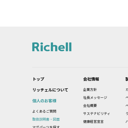
2.本データ等の内容は、製品の仕様
れている本データ等の内容と異なる場
第2条：本サービスのご利
1.本データ等について、当該製品を
2.本サービスでは、すべての製品の
データ等をご提供できない場合があり
3.取扱説明書に記載の安全上のご注
4.製品には、取扱説明書を補足する
ん。
トップ
会社情報
第3条：本サービスのご利
リッチェルについて
企業方針
1.本データ等の著作権は株式会社リ
社長メッセージ
個人のお客様
れております。ただし、お客様は製品
会社概要
2.前項に定める場合のほか、お客様
よくあるご質問
3.前２項に違反したことにより当社
サステナビリティ
取扱説明書・図面
健康経営宣言
マグパーツを探す