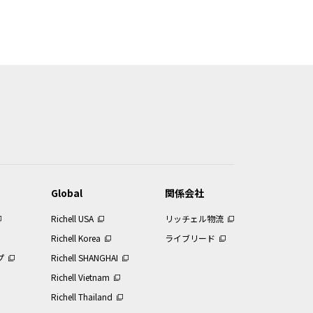
データ等の内容は、製品本体に同梱さ
ことをご了承ください。
などの理由により、当該製品につき本
っています。
スでは、そのすべてを提供していませ
Global
関係会社
Richell USA
リッチェル物流
を複製することは著作権法により禁止さ
Richell Korea
ライブリード
プ
Richell SHANGHAI
はできません。
なければなりません。
Richell Vietnam
Richell Thailand