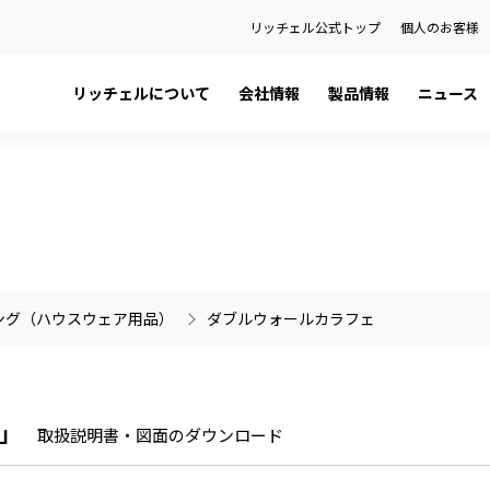
リッチェル公式トップ
個人のお客様
リッチェルについて
会社情報
製品情報
ニュース
日本語カタログ
社長メッセージ
ペット用品
プレスリリース
English Catalog
会社概要
ベビー用品
お知らせ
ティ
品
健康経営宣言
ハウスウェア用品
製品に関する重要なお知らせ
関係会社
環境用品
の話
金型事業部
ング（ハウスウェア用品）
ダブルウォールカラフェ
）を検索
」
取扱説明書・図面のダウンロード