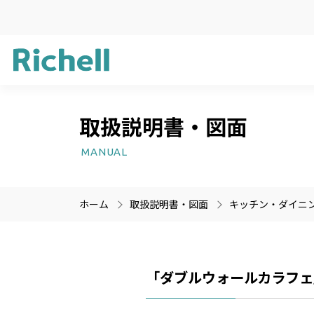
取扱説明書・図面
企業方針
ガーデン用品
新製品情報
サステナビリ
ライフケア用
受賞歴
MANUAL
プラスチック
医療機器
ホーム
取扱説明書・図面
キッチン・ダイニ
製品情報のみを検索
製品情報以外（ニュース等
「ダブルウォールカラフェ