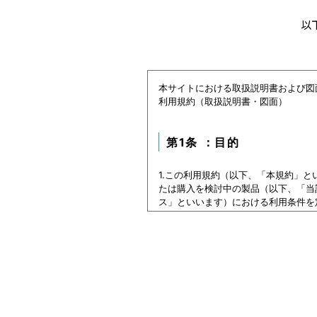
以
本サイトにおける取扱説明書および図
利用規約（取扱説明書・図面）
第1条 ：目的
1.この利用規約（以下、「本規約」
たは購入を検討中の製品（以下、「当
ス」といいます）における利用条件を
2.本サービスの利用者（以下、「利
ービスをご利用いただけないものとし
3.利用者は、本規約に同意すること
第1条：本サービスでご提
本サイトに公開されている本データ等