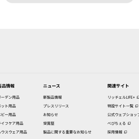
変更などで予告なく変更される場合があります。本サービスで提供している本
合があります。
用における注意事項
購入されたお客様以外からのお問い合わせにはお応えできない場合があります
本データ等を提供しているわけではございません。また、製品自体の生産終了
ますので、あらかじめご了承ください。
意は、本データ等が制作された時点での法的基準や業界基準に応じた内容にな
ために、取扱説明書以外の印刷物が同梱されている場合があります。本サービ
製品情報
ニュース
関連サイト
用における禁止事項
ガーデン用品
新製品情報
リッチェルLIFE+
ッチェルに帰属しており当社の許可なく、本データ等の内容の全部または一部
ペット用品
プレスリリース
特設サイト一覧
の使用のために本データ等を１部だけ印刷することができます。
ベビー用品
お知らせ
公式ウェブショッ
は、当該製品のご使用、ご購入の検討以外の目的で本データ等を利用すること
に損害が生じた場合、お客様は当社の請求に従って、当該損害について賠償し
ライフケア用品
受賞歴
べびちぇる
ハウスウェア用品
製品に関する重要なお知らせ
採用情報