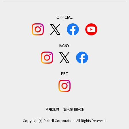
第3条：本サービスのご利用における禁止事項
OFFICIAL
1.本データ等の著作権は株式会社リッチェルに帰属しており当社の
許可なく、本データ等の内容の全部または一部を複製することは著
作権法により禁止されております。ただし、お客様は製品の使用の
ために本データ等を１部だけ印刷することができます。
BABY
2.前項に定める場合のほか、お客様は、当該製品のご使用、ご購入
の検討以外の目的で本データ等を利用することはできません。
3.前２項に違反したことにより当社に損害が生じた場合、お客様は
当社の請求に従って、当該損害について賠償しなければなりませ
ん。
PET
第4条 ：免責事項
本サービスの利用、あるいは利用できなかったことにより、万一、
損害が生じても、当社は一切その責任を負いません。
利用規約
個人情報保護
第5条：本サービスの中止、変更、終了
Copyright(c) Richell Corporation. All Rights Reserved.