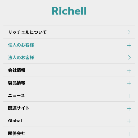
本サイトに公開されている本データ等は、原則として製品が発売さ
れた当初のものを掲載しています。
2.本データ等の内容は、製品の仕様変更などで予告なく変更される
場合があります。本サービスで提供している本データ等の内容は、
製品本体に同梱されている本データ等の内容と異なる場合がありま
リッチェルについて
す。
個人のお客様
第2条：本サービスのご利用における注意事項
法人のお客様
1.本データ等について、当該製品を購入されたお客様以外からのお
会社情報
問い合わせにはお応えできない場合がありますことをご了承くださ
い。
製品情報
2.本サービスでは、すべての製品の本データ等を提供しているわけ
ではございません。また、製品自体の生産終了などの理由により、
ニュース
当該製品につき本データ等をご提供できない場合がありますので、
あらかじめご了承ください。
関連サイト
3.取扱説明書に記載の安全上のご注意は、本データ等が制作された
時点での法的基準や業界基準に応じた内容になっています。
Global
4.製品には、取扱説明書を補足するために、取扱説明書以外の印刷
物が同梱されている場合があります。本サービスでは、そのすべて
を提供していません。
関係会社