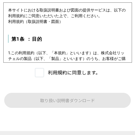
本サイトにおける取扱説明書および図面の提供サービスは、以下の
利用規約にご同意いただいた上で、ご利用ください。
利用規約（取扱説明書・図面）
第1条 ：目的
1.この利用規約（以下、「本規約」といいます）は、株式会社リッ
チェルの製品（以下、「製品」といいます）のうち、お客様がご購
入いただいた製品または購入を検討中の製品（以下、「当該製品」
といいます。）に関するデータ（以下、「本データ等」といいま
利用規約に同意します。
す）の提供サービス（以下「本サービス」といいます）における利
用条件を定めます。
2.本サービスの利用者（以下、「利用者」といいます）は、本規約
に従い本サービスを利用いただくものとし、本規約に同意いただけ
ない場合には本サービスをご利用いただけないものとします。
取り扱い説明書ダウンロード
3.利用者は、本規約に同意することにより、第３条に定める禁止事
項を含む本規約の内容を確認し、承諾したものとみなされます。
第1条：本サービスでご提供する内容について