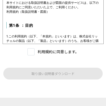
本サイトにおける取扱説明書および図面の提供サービスは、以下の
利用規約にご同意いただいた上で、ご利用ください。
利用規約（取扱説明書・図面）
第1条 ：目的
1.この利用規約（以下、「本規約」といいます）は、株式会社リッ
チェルの製品（以下、「製品」といいます）のうち、お客様がご購
入いただいた製品または購入を検討中の製品（以下、「当該製品」
といいます。）に関するデータ（以下、「本データ等」といいま
利用規約に同意します。
す）の提供サービス（以下「本サービス」といいます）における利
用条件を定めます。
2.本サービスの利用者（以下、「利用者」といいます）は、本規約
に従い本サービスを利用いただくものとし、本規約に同意いただけ
ない場合には本サービスをご利用いただけないものとします。
取り扱い説明書ダウンロード
3.利用者は、本規約に同意することにより、第３条に定める禁止事
項を含む本規約の内容を確認し、承諾したものとみなされます。
第1条：本サービスでご提供する内容について
本サイトに公開されている本データ等は、原則として製品が発売さ