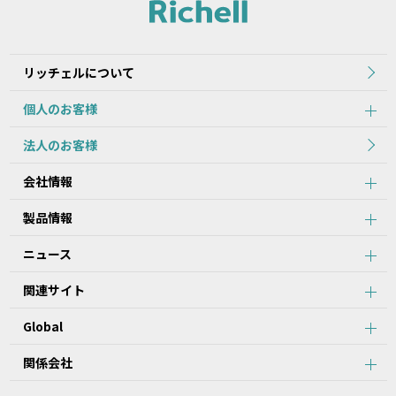
れた当初のものを掲載しています。
2.本データ等の内容は、製品の仕様変更などで予告なく変更される
場合があります。本サービスで提供している本データ等の内容は、
製品本体に同梱されている本データ等の内容と異なる場合がありま
リッチェルについて
す。
個人のお客様
第2条：本サービスのご利用における注意事項
法人のお客様
1.本データ等について、当該製品を購入されたお客様以外からのお
会社情報
問い合わせにはお応えできない場合がありますことをご了承くださ
い。
製品情報
2.本サービスでは、すべての製品の本データ等を提供しているわけ
ではございません。また、製品自体の生産終了などの理由により、
ニュース
当該製品につき本データ等をご提供できない場合がありますので、
あらかじめご了承ください。
関連サイト
3.取扱説明書に記載の安全上のご注意は、本データ等が制作された
時点での法的基準や業界基準に応じた内容になっています。
Global
4.製品には、取扱説明書を補足するために、取扱説明書以外の印刷
物が同梱されている場合があります。本サービスでは、そのすべて
を提供していません。
関係会社