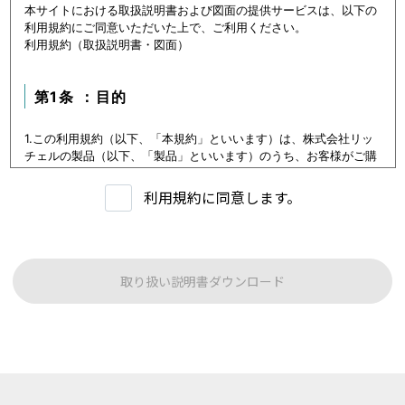
本サイトにおける取扱説明書および図面の提供サービスは、以下の
利用規約にご同意いただいた上で、ご利用ください。
利用規約（取扱説明書・図面）
第1条 ：目的
1.この利用規約（以下、「本規約」といいます）は、株式会社リッ
チェルの製品（以下、「製品」といいます）のうち、お客様がご購
入いただいた製品または購入を検討中の製品（以下、「当該製品」
といいます。）に関するデータ（以下、「本データ等」といいま
利用規約に同意します。
す）の提供サービス（以下「本サービス」といいます）における利
用条件を定めます。
2.本サービスの利用者（以下、「利用者」といいます）は、本規約
に従い本サービスを利用いただくものとし、本規約に同意いただけ
ない場合には本サービスをご利用いただけないものとします。
取り扱い説明書ダウンロード
3.利用者は、本規約に同意することにより、第３条に定める禁止事
項を含む本規約の内容を確認し、承諾したものとみなされます。
第1条：本サービスでご提供する内容について
本サイトに公開されている本データ等は、原則として製品が発売さ