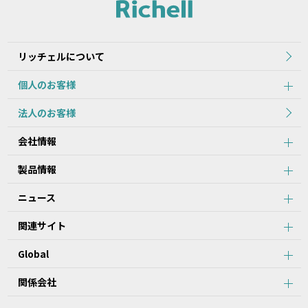
れた当初のものを掲載しています。
2.本データ等の内容は、製品の仕様変更などで予告なく変更される
場合があります。本サービスで提供している本データ等の内容は、
製品本体に同梱されている本データ等の内容と異なる場合がありま
リッチェルについて
す。
個人のお客様
第2条：本サービスのご利用における注意事項
法人のお客様
1.本データ等について、当該製品を購入されたお客様以外からのお
会社情報
問い合わせにはお応えできない場合がありますことをご了承くださ
い。
製品情報
2.本サービスでは、すべての製品の本データ等を提供しているわけ
ではございません。また、製品自体の生産終了などの理由により、
ニュース
当該製品につき本データ等をご提供できない場合がありますので、
あらかじめご了承ください。
関連サイト
3.取扱説明書に記載の安全上のご注意は、本データ等が制作された
時点での法的基準や業界基準に応じた内容になっています。
Global
4.製品には、取扱説明書を補足するために、取扱説明書以外の印刷
物が同梱されている場合があります。本サービスでは、そのすべて
を提供していません。
関係会社