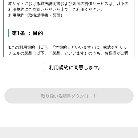
本サイトにおける取扱説明書および図面の提供サービスは、以下の
利用規約にご同意いただいた上で、ご利用ください。
利用規約（取扱説明書・図面）
第1条 ：目的
1.この利用規約（以下、「本規約」といいます）は、株式会社リッ
チェルの製品（以下、「製品」といいます）のうち、お客様がご購
入いただいた製品または購入を検討中の製品（以下、「当該製品」
といいます。）に関するデータ（以下、「本データ等」といいま
利用規約に同意します。
す）の提供サービス（以下「本サービス」といいます）における利
用条件を定めます。
2.本サービスの利用者（以下、「利用者」といいます）は、本規約
に従い本サービスを利用いただくものとし、本規約に同意いただけ
ない場合には本サービスをご利用いただけないものとします。
取り扱い説明書ダウンロード
3.利用者は、本規約に同意することにより、第３条に定める禁止事
項を含む本規約の内容を確認し、承諾したものとみなされます。
第1条：本サービスでご提供する内容について
本サイトに公開されている本データ等は、原則として製品が発売さ