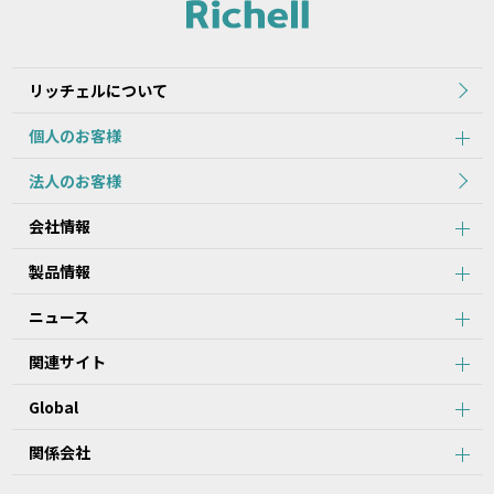
れた当初のものを掲載しています。
2.本データ等の内容は、製品の仕様変更などで予告なく変更される
場合があります。本サービスで提供している本データ等の内容は、
製品本体に同梱されている本データ等の内容と異なる場合がありま
リッチェルについて
す。
個人のお客様
第2条：本サービスのご利用における注意事項
法人のお客様
1.本データ等について、当該製品を購入されたお客様以外からのお
会社情報
問い合わせにはお応えできない場合がありますことをご了承くださ
い。
製品情報
2.本サービスでは、すべての製品の本データ等を提供しているわけ
ではございません。また、製品自体の生産終了などの理由により、
ニュース
当該製品につき本データ等をご提供できない場合がありますので、
あらかじめご了承ください。
関連サイト
3.取扱説明書に記載の安全上のご注意は、本データ等が制作された
時点での法的基準や業界基準に応じた内容になっています。
Global
4.製品には、取扱説明書を補足するために、取扱説明書以外の印刷
物が同梱されている場合があります。本サービスでは、そのすべて
を提供していません。
関係会社