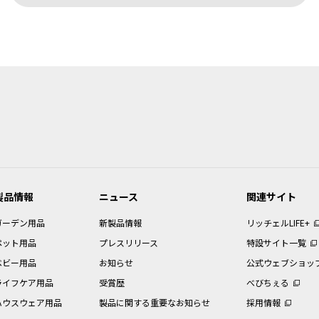
変更などで予告なく変更される場合があります。本サービスで提供している本
合があります。
用における注意事項
購入されたお客様以外からのお問い合わせにはお応えできない場合があります
本データ等を提供しているわけではございません。また、製品自体の生産終了
ますので、あらかじめご了承ください。
意は、本データ等が制作された時点での法的基準や業界基準に応じた内容にな
ために、取扱説明書以外の印刷物が同梱されている場合があります。本サービ
製品情報
ニュース
関連サイト
用における禁止事項
ガーデン用品
新製品情報
リッチェルLIFE+
ッチェルに帰属しており当社の許可なく、本データ等の内容の全部または一部
ペット用品
プレスリリース
特設サイト一覧
の使用のために本データ等を１部だけ印刷することができます。
ベビー用品
お知らせ
公式ウェブショッ
は、当該製品のご使用、ご購入の検討以外の目的で本データ等を利用すること
に損害が生じた場合、お客様は当社の請求に従って、当該損害について賠償し
ライフケア用品
受賞歴
べびちぇる
ハウスウェア用品
製品に関する重要なお知らせ
採用情報