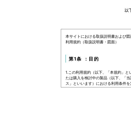
以
本サイトにおける取扱説明書および図
利用規約（取扱説明書・図面）
第1条 ：目的
1.この利用規約（以下、「本規約」
たは購入を検討中の製品（以下、「当
ス」といいます）における利用条件を
2.本サービスの利用者（以下、「利
ービスをご利用いただけないものとし
3.利用者は、本規約に同意すること
第1条：本サービスでご提
本サイトに公開されている本データ等