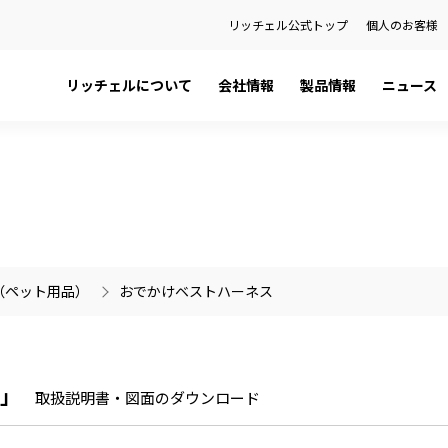
リッチェル公式トップ
個人のお客様
リッチェルについて
会社情報
製品情報
ニュース
日本語カタログ
社長メッセージ
ペット用品
プレスリリース
English Catalog
会社概要
ベビー用品
お知らせ
ティ
品
健康経営宣言
ハウスウェア用品
製品に関する重要なお知らせ
関係会社
環境用品
の話
金型事業部
（ペット用品）
おでかけベストハーネス
）を検索
ス」
取扱説明書・図面のダウンロード