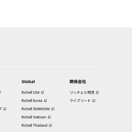
データ等の内容は、製品本体に同梱さ
ことをご了承ください。
などの理由により、当該製品につき本
っています。
スでは、そのすべてを提供していませ
Global
関係会社
Richell USA
リッチェル物流
を複製することは著作権法により禁止さ
Richell Korea
ライブリード
プ
Richell SHANGHAI
はできません。
なければなりません。
Richell Vietnam
Richell Thailand