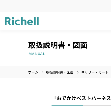
取扱説明書・図面
企業方針
ガーデン用品
新製品情報
サステナビリ
ライフケア用
受賞歴
MANUAL
プラスチック
医療機器
ホーム
取扱説明書・図面
キャリー・カート
製品情報のみを検索
製品情報以外（ニュース等
「おでかけベストハーネ