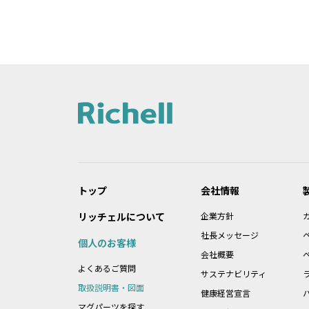
2.本データ等の内容は、製品の仕様
れている本データ等の内容と異なる場
第2条：本サービスのご利
1.本データ等について、当該製品を
2.本サービスでは、すべての製品の
データ等をご提供できない場合があり
3.取扱説明書に記載の安全上のご注
4.製品には、取扱説明書を補足する
ん。
トップ
会社情報
第3条：本サービスのご利
リッチェルについて
企業方針
1.本データ等の著作権は株式会社リ
社長メッセージ
個人のお客様
れております。ただし、お客様は製品
会社概要
2.前項に定める場合のほか、お客様
よくあるご質問
3.前２項に違反したことにより当社
サステナビリティ
取扱説明書・図面
健康経営宣言
マグパーツを探す