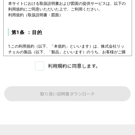
本サイトにおける取扱説明書および図面の提供サービスは、以下の
利用規約にご同意いただいた上で、ご利用ください。
利用規約（取扱説明書・図面）
第1条 ：目的
1.この利用規約（以下、「本規約」といいます）は、株式会社リッ
チェルの製品（以下、「製品」といいます）のうち、お客様がご購
入いただいた製品または購入を検討中の製品（以下、「当該製品」
といいます。）に関するデータ（以下、「本データ等」といいま
利用規約に同意します。
す）の提供サービス（以下「本サービス」といいます）における利
用条件を定めます。
2.本サービスの利用者（以下、「利用者」といいます）は、本規約
に従い本サービスを利用いただくものとし、本規約に同意いただけ
ない場合には本サービスをご利用いただけないものとします。
取り扱い説明書ダウンロード
3.利用者は、本規約に同意することにより、第３条に定める禁止事
項を含む本規約の内容を確認し、承諾したものとみなされます。
第1条：本サービスでご提供する内容について
本サイトに公開されている本データ等は、原則として製品が発売さ