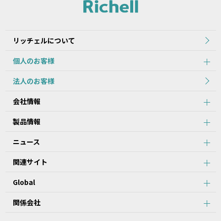
れた当初のものを掲載しています。
2.本データ等の内容は、製品の仕様変更などで予告なく変更される
場合があります。本サービスで提供している本データ等の内容は、
製品本体に同梱されている本データ等の内容と異なる場合がありま
リッチェルについて
す。
個人のお客様
第2条：本サービスのご利用における注意事項
法人のお客様
1.本データ等について、当該製品を購入されたお客様以外からのお
会社情報
問い合わせにはお応えできない場合がありますことをご了承くださ
い。
製品情報
2.本サービスでは、すべての製品の本データ等を提供しているわけ
ではございません。また、製品自体の生産終了などの理由により、
ニュース
当該製品につき本データ等をご提供できない場合がありますので、
あらかじめご了承ください。
関連サイト
3.取扱説明書に記載の安全上のご注意は、本データ等が制作された
時点での法的基準や業界基準に応じた内容になっています。
Global
4.製品には、取扱説明書を補足するために、取扱説明書以外の印刷
物が同梱されている場合があります。本サービスでは、そのすべて
を提供していません。
関係会社