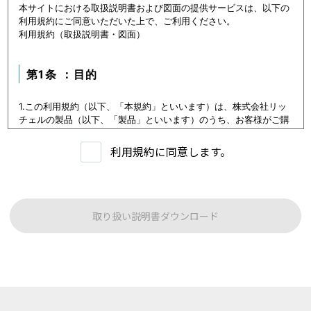
本サイトにおける取扱説明書および図面の提供サービスは、以下の
利用規約にご同意いただいた上で、ご利用ください。
利用規約（取扱説明書・図面）
第1条 ：目的
1.この利用規約（以下、「本規約」といいます）は、株式会社リッ
チェルの製品（以下、「製品」といいます）のうち、お客様がご購
入いただいた製品または購入を検討中の製品（以下、「当該製品」
といいます。）に関するデータ（以下、「本データ等」といいま
利用規約に同意します。
す）の提供サービス（以下「本サービス」といいます）における利
用条件を定めます。
2.本サービスの利用者（以下、「利用者」といいます）は、本規約
に従い本サービスを利用いただくものとし、本規約に同意いただけ
ない場合には本サービスをご利用いただけないものとします。
取り扱い説明書ダウンロード
3.利用者は、本規約に同意することにより、第３条に定める禁止事
項を含む本規約の内容を確認し、承諾したものとみなされます。
第1条：本サービスでご提供する内容について
本サイトに公開されている本データ等は、原則として製品が発売さ