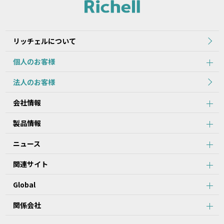
れた当初のものを掲載しています。
2.本データ等の内容は、製品の仕様変更などで予告なく変更される
場合があります。本サービスで提供している本データ等の内容は、
製品本体に同梱されている本データ等の内容と異なる場合がありま
リッチェルについて
す。
個人のお客様
第2条：本サービスのご利用における注意事項
法人のお客様
1.本データ等について、当該製品を購入されたお客様以外からのお
会社情報
問い合わせにはお応えできない場合がありますことをご了承くださ
い。
製品情報
2.本サービスでは、すべての製品の本データ等を提供しているわけ
ではございません。また、製品自体の生産終了などの理由により、
ニュース
当該製品につき本データ等をご提供できない場合がありますので、
あらかじめご了承ください。
関連サイト
3.取扱説明書に記載の安全上のご注意は、本データ等が制作された
時点での法的基準や業界基準に応じた内容になっています。
Global
4.製品には、取扱説明書を補足するために、取扱説明書以外の印刷
物が同梱されている場合があります。本サービスでは、そのすべて
を提供していません。
関係会社