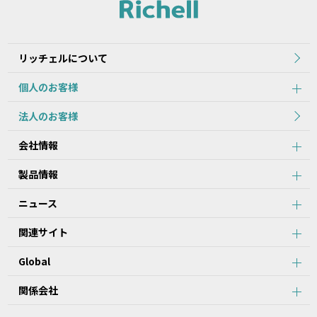
れた当初のものを掲載しています。
2.本データ等の内容は、製品の仕様変更などで予告なく変更される
場合があります。本サービスで提供している本データ等の内容は、
製品本体に同梱されている本データ等の内容と異なる場合がありま
リッチェルについて
す。
個人のお客様
第2条：本サービスのご利用における注意事項
法人のお客様
1.本データ等について、当該製品を購入されたお客様以外からのお
会社情報
問い合わせにはお応えできない場合がありますことをご了承くださ
い。
製品情報
2.本サービスでは、すべての製品の本データ等を提供しているわけ
ではございません。また、製品自体の生産終了などの理由により、
ニュース
当該製品につき本データ等をご提供できない場合がありますので、
あらかじめご了承ください。
関連サイト
3.取扱説明書に記載の安全上のご注意は、本データ等が制作された
時点での法的基準や業界基準に応じた内容になっています。
Global
4.製品には、取扱説明書を補足するために、取扱説明書以外の印刷
物が同梱されている場合があります。本サービスでは、そのすべて
を提供していません。
関係会社