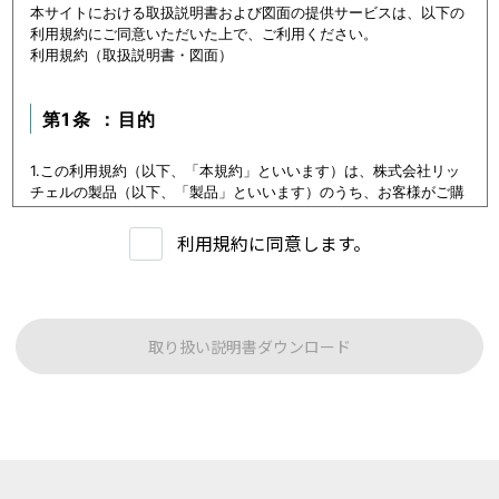
本サイトにおける取扱説明書および図面の提供サービスは、以下の
利用規約にご同意いただいた上で、ご利用ください。
利用規約（取扱説明書・図面）
第1条 ：目的
1.この利用規約（以下、「本規約」といいます）は、株式会社リッ
チェルの製品（以下、「製品」といいます）のうち、お客様がご購
入いただいた製品または購入を検討中の製品（以下、「当該製品」
といいます。）に関するデータ（以下、「本データ等」といいま
利用規約に同意します。
す）の提供サービス（以下「本サービス」といいます）における利
用条件を定めます。
2.本サービスの利用者（以下、「利用者」といいます）は、本規約
に従い本サービスを利用いただくものとし、本規約に同意いただけ
ない場合には本サービスをご利用いただけないものとします。
取り扱い説明書ダウンロード
3.利用者は、本規約に同意することにより、第３条に定める禁止事
項を含む本規約の内容を確認し、承諾したものとみなされます。
第1条：本サービスでご提供する内容について
本サイトに公開されている本データ等は、原則として製品が発売さ