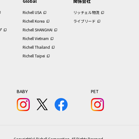
Global
関係会社
Richell USA
リッチェル物流
Richell Korea
ライブリード
プ
Richell SHANGHAI
Richell Vietnam
Richell Thailand
Richell Taipei
BABY
PET
Copyright(c) Richell Corporation. All Rights Reserved.