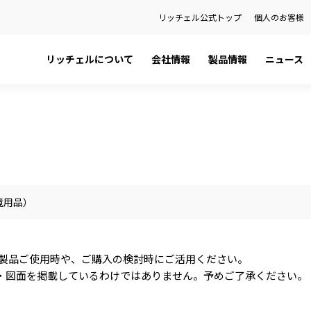
リッチェル公式トップ
個人のお客様
リッチェルについて
会社情報
製品情報
ニュース
日本語カタログ
社長メッセージ
ペット用品
プレスリリース
English Catalog
会社概要
ベビー用品
お知らせ
ティ
品
健康経営宣言
ハウスウェア用品
製品に関する重要なお知らせ
関係会社
環境用品
の話
金型事業部
境用品）
）を検索
 製品ご使用時や、ご購入の検討時にご活用ください。
・図面を掲載しているわけではありません。予めご了承ください。