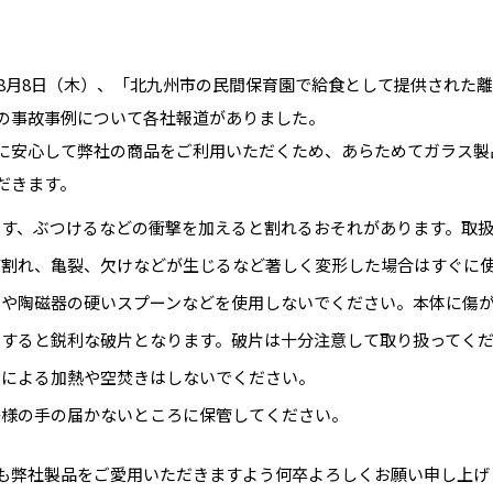
4年8月8日（木）、「北九州市の民間保育園で給食として提供され
の事故事例について各社報道がありました。
に安心して弊社の商品をご利用いただくため、あらためてガラス製
だきます。
とす、ぶつけるなどの衝撃を加えると割れるおそれがあります。取
び割れ、亀裂、欠けなどが生じるなど著しく変形した場合はすぐに
属や陶磁器の硬いスプーンなどを使用しないでください。本体に傷
損すると鋭利な破片となります。破片は十分注意して取り扱ってく
火による加熱や空焚きはしないでください。
子様の手の届かないところに保管してください。
も弊社製品をご愛用いただきますよう何卒よろしくお願い申し上げ