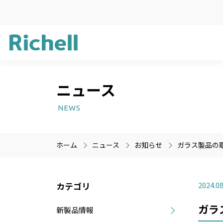
ニュース
企業方針
ガーデン用品
新製品情報
サステナビリ
ライフケア用
受賞歴
NEWS
プラスチック
医療機器
ホーム
ニュース
お知らせ
ガラス製品の
製品情報のみを検索
製品情報以外（ニュース等
カテゴリ
2024.08
ガラ
新製品情報