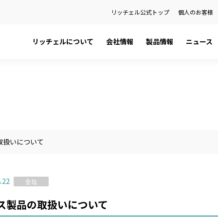
リッチェル公式トップ
個人のお客様
リッチェルについて
会社情報
製品情報
ニュース
日本語カタログ
社長メッセージ
ペット用品
プレスリリース
English Catalog
会社概要
ベビー用品
お知らせ
ティ
品
健康経営宣言
ハウスウェア用品
製品に関する重要なお知らせ
関係会社
環境用品
の話
金型事業部
取扱いについて
）を検索
.22
全社
ス製品の取扱いについて