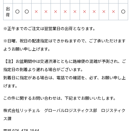
出
〇
〇
×
×
×
×
×
×
×
×
×
〇
荷
※正午までのご注文は翌営業日の出荷となります。
※日曜、祝日の配達指定はできかねますので、ご了承いただけます
ようお願い申し上げます。
【注】お盆期間中は交通渋滞とともに路線便の混雑が予測され、ご
指定日の到着より遅れる場合がございます。
到着日に指定がある場合は、電話での確認を、必ず、お願い申し上
げます。
この件に関するお問い合わせは、下記までお願いいたします。
株式会社リッチェル グローバルロジスティクス部 ロジスティク
ス課
電話 076-478-1544