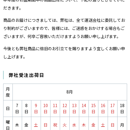
だきます。
商品のお届けにつきましては、弊社は、全て運送会社に委託してお
り制約がございますので、皆様には、ご迷惑をおかけする場合もご
ざいますが、何卒ご容赦いただけますようお願い申し上げます。
今後とも弊社商品に倍旧のお引立てを賜りますよう宜しくお願い申
し上げます。
弊社受注出荷日
月
8月
度
7
8
9
10
11
12
13
14
15
16
17
18
日
日
日
日
日
日
日
日
日
日
日
日
日
曜
木
金
土
日
祝
火
水
木
金
土
日
月
日