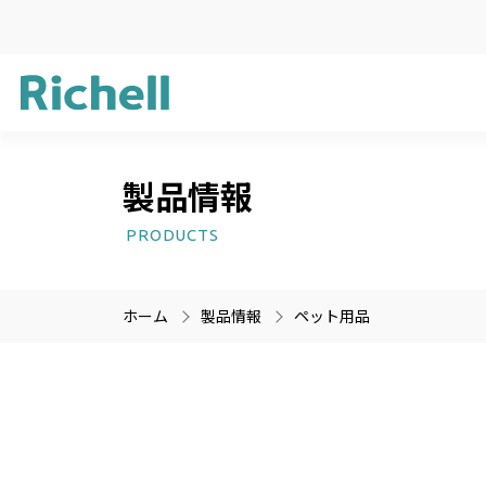
製品情報
企業方針
ガーデン用品
新製品情報
サステナビリ
ライフケア用
受賞歴
PRODUCTS
プラスチック
医療機器
ホーム
製品情報
ペット用品
製品情報のみを検索
製品情報以外（ニュース等