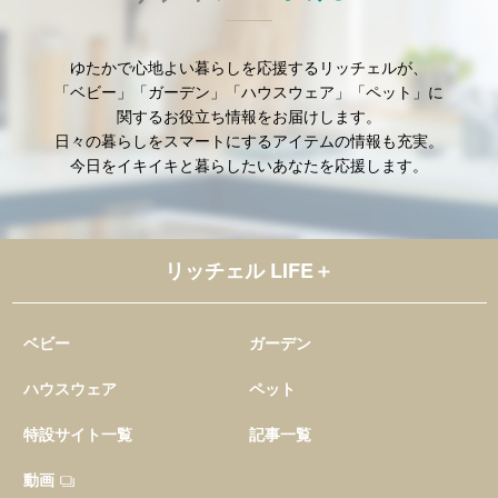
ゆたかで心地よい暮らしを
応援するリッチェルが、
「ベビー」「ガーデン」「ハウスウェア」「ペット」に
関するお役立ち情報をお届けします。
日々の暮らしをスマートにする
アイテムの情報も充実。
今日をイキイキと暮らしたい
あなたを応援します。
リッチェル LIFE＋
ベビー
ガーデン
ハウスウェア
ペット
特設サイト一覧
記事一覧
動画