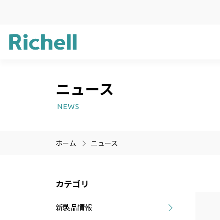
ニュース
企業方針
ガーデン用品
新製品情報
サステナビリ
ライフケア用
受賞歴
NEWS
プラスチック
医療機器
ホーム
ニュース
製品情報のみを検索
製品情報以外（ニュース等
カテゴリ
新製品情報