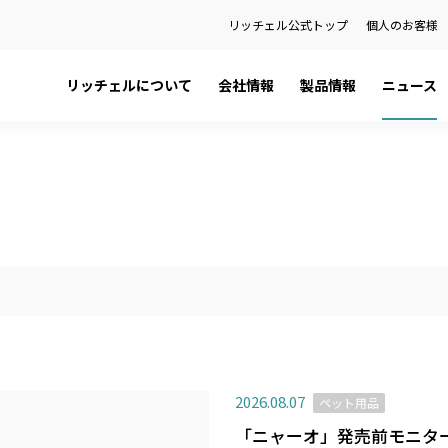
リッチェル公式トップ
個人のお客様
リッチェルについて
会社情報
製品情報
ニュース
日本語カタログ
社長メッセージ
ペット用品
プレスリリース
English Catalog
会社概要
ベビー用品
お知らせ
ティ
品
健康経営宣言
ハウスウェア用品
製品に関する重要なお知らせ
関係会社
環境用品
の話
金型事業部
）を検索
2026.08.07
ペット用品
「ニャーオ」発売前モニタ