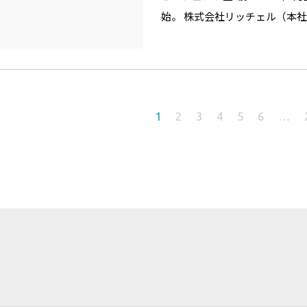
始。 株式会社リッチェル（本
1
2
3
4
5
6
…