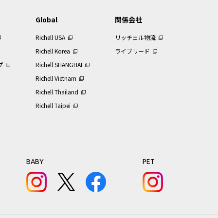
Global
関係会社
Richell USA
リッチェル物流
Richell Korea
ライブリード
プ
Richell SHANGHAI
Richell Vietnam
Richell Thailand
Richell Taipei
BABY
PET