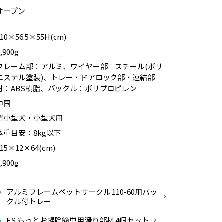
オープン
110×56.5×55H(cm)
,900g
フレーム部：アルミ、ワイヤー部：スチール(ポリ
エステル塗装)、トレー・ドアロック部・連結部
材：ABS樹脂、バックル：ポリプロピレン
中国
超小型犬・小型犬用
体重目安：8kg以下
115×12×64(cm)
,900g
1
アルミフレームペットサークル 110-60用バッ
クル付トレー
ES もっとお掃除簡単用滑り部材 4個セット