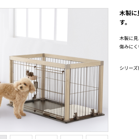
木製に
す。
木製に見
傷みにく
シリーズ商