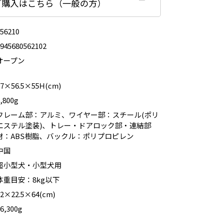
ご購入はこちら（一般の方）
156210
4945680562102
オープン
87×56.5×55H(cm)
,800g
フレーム部：アルミ、ワイヤー部：スチール(ポリ
エステル塗装)、トレー・ドアロック部・連結部
材：ABS樹脂、バックル：ポリプロピレン
中国
超小型犬・小型犬用
体重目安：8kg以下
92×22.5×64(cm)
6,300g