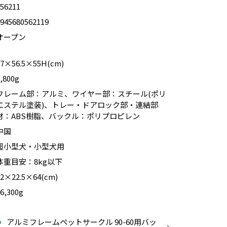
156211
4945680562119
オープン
87×56.5×55H(cm)
,800g
フレーム部：アルミ、ワイヤー部：スチール(ポリ
エステル塗装)、トレー・ドアロック部・連結部
材：ABS樹脂、バックル：ポリプロピレン
中国
超小型犬・小型犬用
体重目安：8kg以下
92×22.5×64(cm)
6,300g
2
アルミフレームペットサークル 90-60用バッ