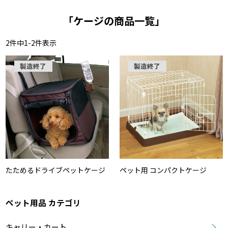
「ケージの商品一覧」
2
件中
1
-
2
件表示
製造終了
製造終了
たためるドライブペットケージ
ペット用 コンパクトケージ
ペット用品 カテゴリ
キャリー・カート