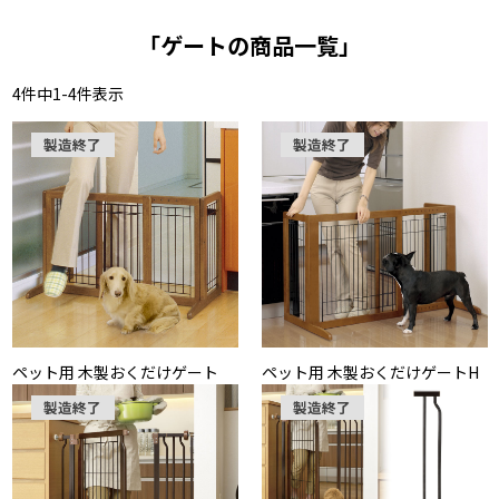
「ゲートの商品一覧」
4
件中
1
-
4
件表示
製造終了
製造終了
ペット用 木製おくだけゲート
ペット用 木製おくだけゲートH
製造終了
製造終了