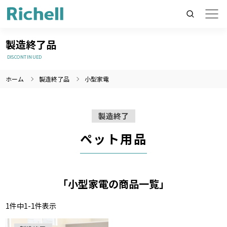
製造終了品
DISCONTINUED
ホーム
製造終了品
小型家電
製品情報のみを検索
製品情報以外（ニュース等）を検索
製造終了
検索
ペット用品
「小型家電の商品一覧」
1
件中
1
-
1
件表示