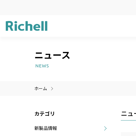
ニュース
企業方針
ガーデン用品
新製品情報
サステナビリ
ライフケア用
受賞歴
NEWS
プラスチック
医療機器
ホーム
製品情報のみを検索
製品情報以外（ニュース等
ニュ
カテゴリ
新製品情報