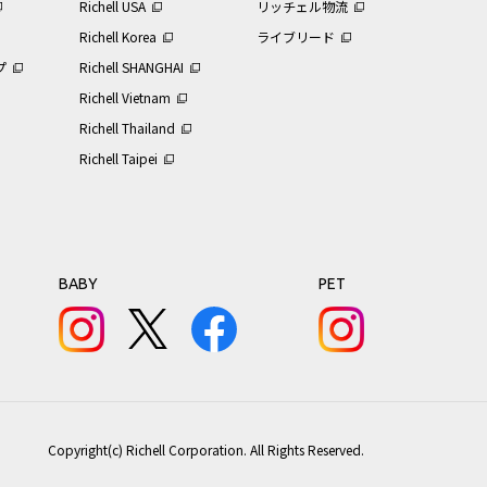
Richell USA
リッチェル物流
Richell Korea
ライブリード
プ
Richell SHANGHAI
Richell Vietnam
Richell Thailand
Richell Taipei
BABY
PET
Copyright(c) Richell Corporation. All Rights Reserved.