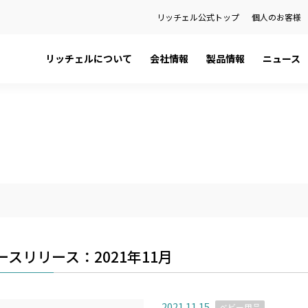
リッチェル公式トップ
個人のお客様
リッチェルについて
会社情報
製品情報
ニュース
日本語カタログ
社長メッセージ
ペット用品
プレスリリース
English Catalog
会社概要
ベビー用品
お知らせ
ティ
品
健康経営宣言
ハウスウェア用品
製品に関する重要なお知らせ
関係会社
環境用品
の話
金型事業部
）を検索
ースリリース：2021年11月
2021.11.15
ベビー用品