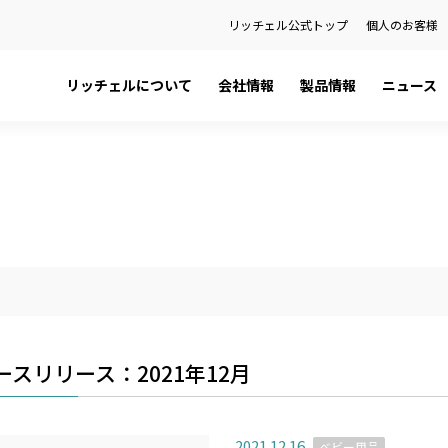
リッチェル公式トップ
個人のお客様
リッチェルについて
会社情報
製品情報
ニュース
日本語カタログ
社長メッセージ
ペット用品
プレスリリース
English Catalog
会社概要
ベビー用品
お知らせ
ティ
品
健康経営宣言
ハウスウェア用品
製品に関する重要なお知らせ
関係会社
環境用品
の話
金型事業部
）を検索
ースリリース：2021年12月
2021.12.16
ベビー用品