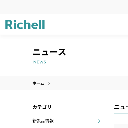
ニュース
企業方針
ガーデン用品
新製品情報
サステナビリ
ライフケア用
受賞歴
NEWS
プラスチック
医療機器
ホーム
製品情報のみを検索
製品情報以外（ニュース等
ニュ
カテゴリ
新製品情報