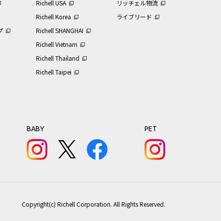
Richell USA
リッチェル物流
Richell Korea
ライブリード
プ
Richell SHANGHAI
Richell Vietnam
Richell Thailand
Richell Taipei
BABY
PET
Copyright(c) Richell Corporation. All Rights Reserved.